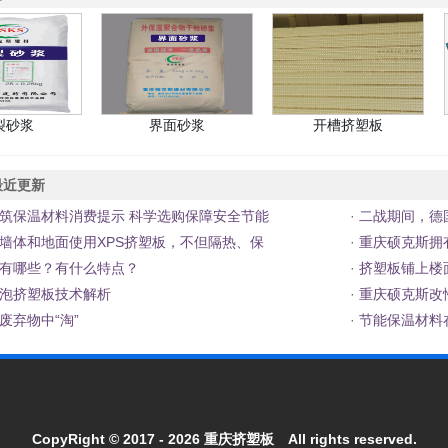
裂砂浆
界面砂浆
开槽挤塑板
近更新
筑保温材料消费提示 科学选购保障安全节能
·
二战期间，德
墙体和地面使用XPS挤塑板，不但隔热、保
·
重庆硕克斯拥
有哪些？有什么特点？
·
挤塑板铺上楼面
泡挤塑板技术解析
·
重庆硕克斯改
废弃物中“淘”
·
节能保温材料
CopyRight © 2017 - 2026
重庆挤塑板
All rights reserved.