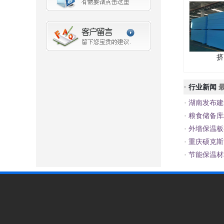
挤
·
行业新闻
最
·
湖南发布建
·
粮食储备库
·
外墙保温板
·
重庆硕克斯
·
节能保温材