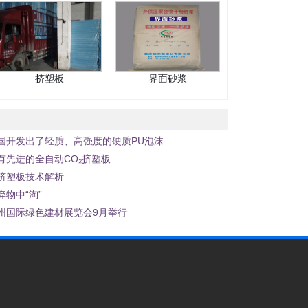
挤塑板
界面砂浆
国开发出了轻质、高强度的硬质PU泡沫
有先进的全自动CO₂挤塑板
挤塑板技术解析
物中“淘”
州国际绿色建材展览会9月举行