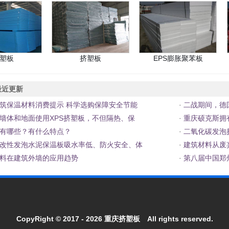
塑板
挤塑板
EPS膨胀聚苯板
近更新
筑保温材料消费提示 科学选购保障安全节能
·
二战期间，德
墙体和地面使用XPS挤塑板，不但隔热、保
·
重庆硕克斯拥
有哪些？有什么特点？
·
二氧化碳发泡
改性发泡水泥保温板吸水率低、防火安全、体
·
建筑材料从废弃
料在建筑外墙的应用趋势
·
第八届中国郑
CopyRight © 2017 - 2026
重庆挤塑板
All rights reserved.