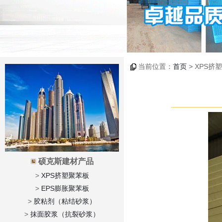
当前位置：
首页
> XPS挤
硕克斯建材产品
>
XPS挤塑聚苯板
>
EPS膨胀聚苯板
>
胶粘剂（粘结砂浆）
>
抹面胶浆（抗裂砂浆）