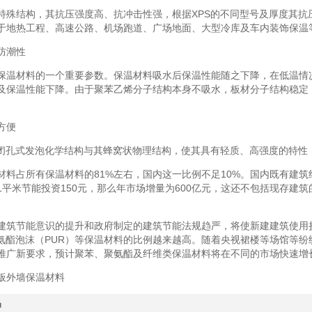
特殊结构，其抗压强度高、抗冲击性强，根据XPS的不同型号及厚度其抗压强
于地热工程、高速公路、机场跑道、广场地面、大型冷库及车内装饰保温
防潮性
保温材料的一个重要参数。保温材料吸水后保温性能随之下降，在低温情
及保温性能下降。由于聚苯乙烯分子结构本身不吸水，板材分子结构稳定
方便
全闭孔式发泡化学结构与其蜂窝状物理结构，使其具有轻质、高强度的特性
材料占所有保温材料的81%左右，国内这一比例不足10%。国内既有建筑约
1平米节能投资150元，那么年市场增量为600亿元，这还不包括现存建
建筑节能意识的提升和政府制定的建筑节能法规趋严，将使新建建筑使用挤
聚氨酯泡沫（PUR）等保温材料的比例越来越高。随着央视裙楼等场馆等
推广新要求，预计聚苯、聚氨酯及纤维类保温材料将在不同的市场快速增
板外墙保温材料
品