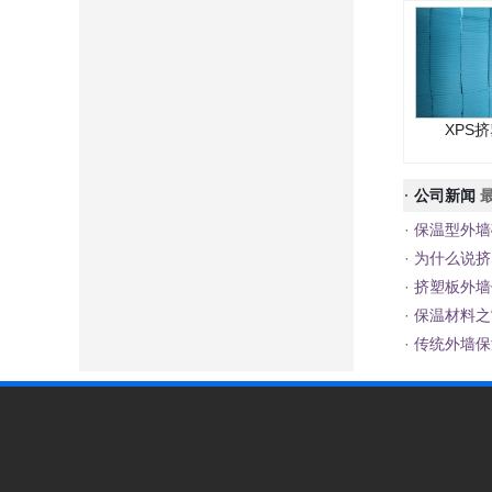
XPS
·
公司新闻
最
·
保温型外墙
·
为什么说挤
·
挤塑板外墙
·
保温材料之
·
传统外墙保