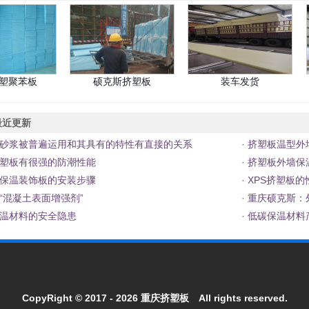
挤塑聚苯板
硕克斯挤塑板
装车发货
近更新
砂浆被普遍运用和其具有的特性有直接的关系
·
挤塑板温型外
塑板有很强的防潮性能
·
挤塑板外墙保
保温装饰板的安装步骤
·
XPS挤塑板的
“混凝土表面增强剂”
·
重庆硕克斯：
温材料的安全隐患
·
低碳保温材料
CopyRight © 2017 - 2026
重庆挤塑板
All rights reserved.