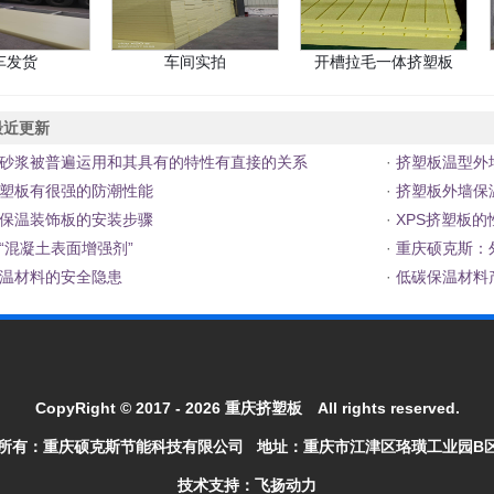
车发货
车间实拍
开槽拉毛一体挤塑板
近更新
砂浆被普遍运用和其具有的特性有直接的关系
·
挤塑板温型外
塑板有很强的防潮性能
·
挤塑板外墙保
保温装饰板的安装步骤
·
XPS挤塑板的
“混凝土表面增强剂”
·
重庆硕克斯：
温材料的安全隐患
·
低碳保温材料
CopyRight © 2017 - 2026
重庆挤塑板
All rights reserved.
所有：
重庆硕克斯节能科技有限公司
地址：重庆市江津区珞璜工业园B
技术支持：飞扬动力