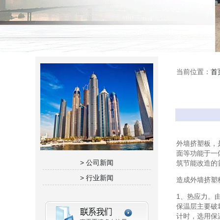
当前位置：
首
外墙挤塑板，
面等功能于一
> 公司新闻
筑节能改造的
> 行业新闻
造成外墙挤塑
1、热应力。
保温层主要破
计时，选用保