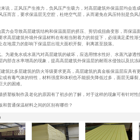
般来说，正风压产生推力，负风压产生吸力，对高层建筑外保温层均会造
风压而言，要求保温层无空腔，杜绝空气层，从而避免在风压特别是负风
地震力会导致高层建筑结构和保温面层的挤压、剪切或扭曲变形，而保温
要求高层建筑外墙外保温材料在有相当附着力的前提下，必须满足柔性渐
止在地震力的影响下保温层出现大面积开裂、剥离甚至脱落。
汽。为避免水或水蒸汽对高层建筑的破坏，应选用憎水性好、水蒸汽渗透
层内部含水率增高的现象，提高高层建筑外保温层的耐雨水侵蚀以及抗冻
层建筑比多层建筑的防火等级要求更高，高层建筑的真金板保温层应具有
尘或有毒气体的特性，材料强度和体积也不能损失降低过多，面层无爆裂
巨大的困难。
墙挤塑板制作及老化的原因有了初步的了解，对于这样的现象可有针对性
板和普通保温材料之间的区别有哪些？
品