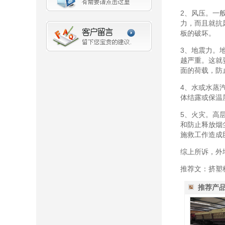
2、风压。一
力，而且就抗
板的破坏。
3、地震力。
越严重。这就
面的荷载，防
4、水或水蒸
体结露或保温
5、火灾。高
和防止释放烟
施救工作造成
综上所诉，外
推荐文：挤塑
推荐产