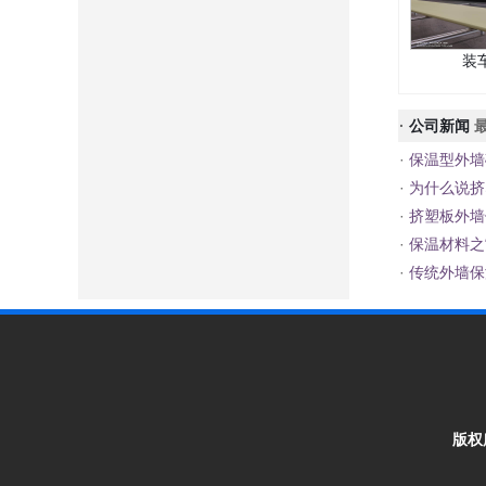
装
·
公司新闻
最
·
保温型外墙
·
为什么说挤
·
挤塑板外墙
·
保温材料之
·
传统外墙保
版权