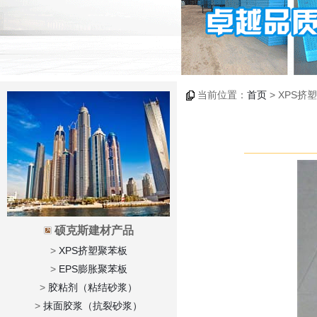
当前位置：
首页
> XPS挤
硕克斯建材产品
>
XPS挤塑聚苯板
>
EPS膨胀聚苯板
>
胶粘剂（粘结砂浆）
>
抹面胶浆（抗裂砂浆）