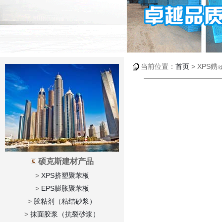
当前位置：
首页
> XPS
硕克斯建材产品
>
XPS挤塑聚苯板
>
EPS膨胀聚苯板
>
胶粘剂（粘结砂浆）
>
抹面胶浆（抗裂砂浆）