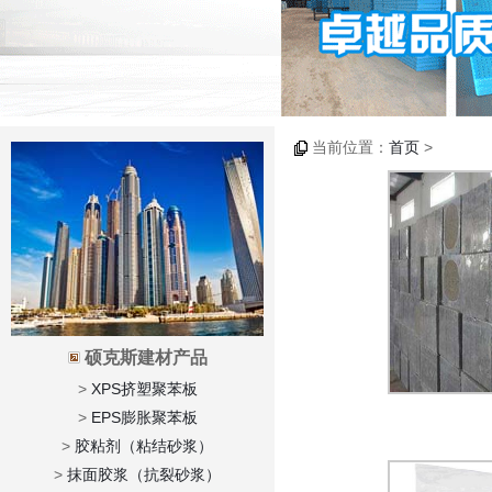
当前位置：
首页
>
硕克斯建材产品
>
XPS挤塑聚苯板
>
EPS膨胀聚苯板
>
胶粘剂（粘结砂浆）
>
抹面胶浆（抗裂砂浆）