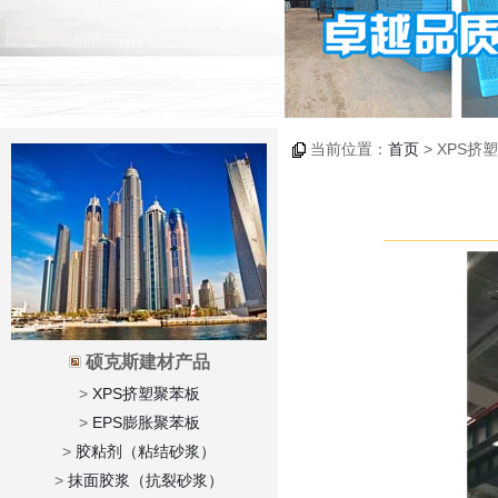
当前位置：
首页
> XPS挤
硕克斯建材产品
>
XPS挤塑聚苯板
>
EPS膨胀聚苯板
>
胶粘剂（粘结砂浆）
>
抹面胶浆（抗裂砂浆）