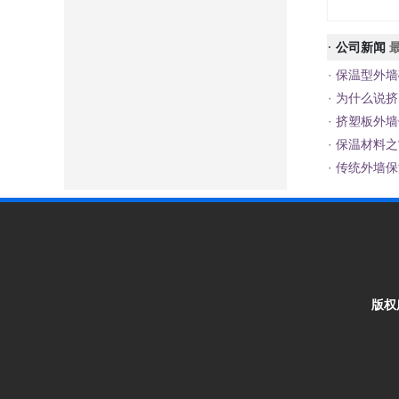
·
公司新闻
最
·
保温型外墙
·
为什么说挤
·
挤塑板外墙
·
保温材料之
·
传统外墙保
版权