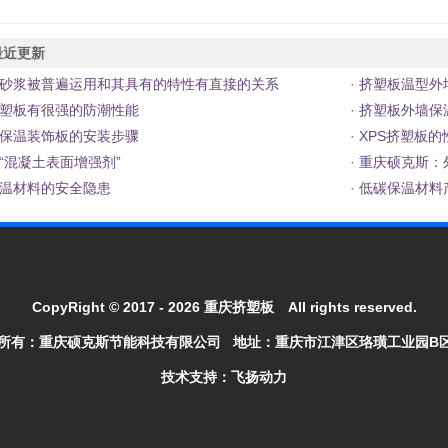
近更新
砂浆被普遍运用和其具有的特性有直接的关系
·
挤塑板温型外
塑板有很强的防潮性能
·
挤塑板外墙保
保温装饰板的安装步骤
·
XPS挤塑板的
“混凝土表面增强剂”
·
重庆硕克斯：
温材料的安全隐患
·
低碳保温材料
CopyRight © 2017 - 2026
重庆挤塑板
All rights reserved.
所有：
重庆硕克斯节能科技有限公司
地址：重庆市江津区珞璜工业园B
技术支持：飞扬动力