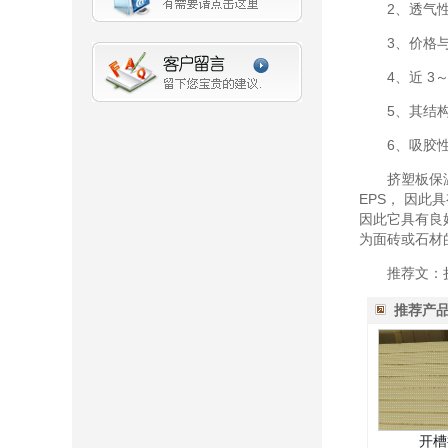
2、透气性差
3、价格与 
4、近 3～
5、其结构的
6、吸胶性差
挤塑板保温系
EPS， 因
因此它具有良
为面砖或石材
推荐文：挤
推荐产
开槽